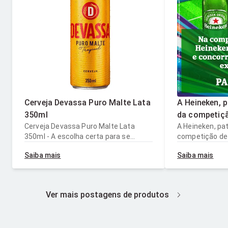
Cerveja Devassa Puro Malte Lata
A Heineken, p
350ml
da competiçã
Cerveja Devassa Puro Malte Lata
importante d
A Heineken, pat
350ml - A escolha certa para se
competição de
a celebrar! U
refrescar em qualquer ocasião.
importante do 
fãs! Para sab
Saiba mais
Saiba mais
Aprecie com moderação. Venda e
celebrar! Um br
link da BIO! 
consumo proibidos para menores de
Para saber mais
AprecieCom
18 anos.
#Heineken Ap
Ver mais postagens de produtos