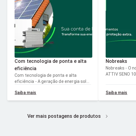
Com tecnologia de ponta e alta
Nobreaks
eficiência
Nobreaks - O no
ATTIV SENO 100
Com tecnologia de ponta e alta
autonomia de 
eficiência - A geração de energia solar
equipamentos s
garante mais economia e
tomadas para a
Saiba mais
Saiba mais
sustentabilidade para sua casa ou
contra falhas,
negócio. Invista no futuro mais
automático e u
sustentável com as soluções on-grid
permite o uso 
da Intelbras e viva sem preocupações
Ver mais postagens de produtos
ou horizontal.
com a conta de luz!
segurança e tr
lar ou sua emp
nobreaks tudo 