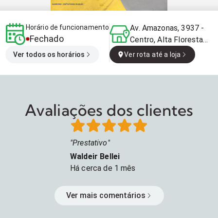
Horário de funcionamento
Av. Amazonas, 3937 -
Fechado
Centro, Alta Floresta
D'Oeste - RO, 76954-
Ver todos os horários
Ver rota até a loja
000, Brasil
Avaliações dos clientes
Prestativo
Waldeir Bellei
Há
cerca de 1 mês
Ver mais comentários