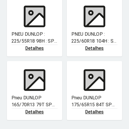
PNEU DUNLOP :
PNEU DUNLOP :
225/55R18 98H : SP
225/60R18 104H : SP
SPORT MAXX 060
SPORT MAXX 060
Detalhes
Detalhes
Pneu DUNLOP
Pneu DUNLOP
165/70R13 79T SP
175/65R15 84T SP
TOURING R1 :
TOURING R1 :
Detalhes
Detalhes
Durável, Econômico e
Durável, Econômico e
Seguro | Aro 13
Seguro | Aro 15