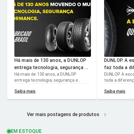
Há mais de 130 anos, a DUNLOP
DUNLOP. A es
entrega tecnologia, segurança e
faz toda a diferenç
performance para quem busca
Há mais de 130 anos, a DUNLOP
escolher pne
DUNLOP. A esco
entrega tecnologia, segurança e
toda a diferença. Na hora de esc
qualidade em cada quilômetro.
tecnologia, 
performance para quem busca
pneus, conte c
Com pneus fabricados no Brasil
durabilidade 
Saiba mais
Saiba mais
qualidade em cada quilômetro. Com
segurança e du
e desenvolvidos para diferentes
quem tem, a
pneus fabricados no Brasil e
Afinal, quem t
tipos de veículos, seguimos
nossa linha 
desenvolvidos para diferentes tipos
nossa linha co
movendo pessoas e negócios
de veículos, seguimos movendo
o pneu ideal 
pneu ideal para
Ver mais postagens de produtos
pessoas e negócios com inovação e
com inovação e confiança.
confiança. DUNLOP. Quem tem, anda
DUNLOP. Quem tem, anda bem.
bem.
EM ESTOQUE