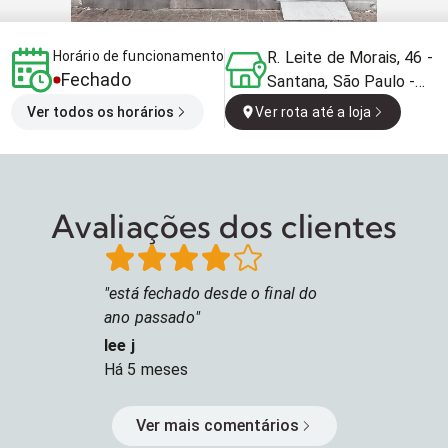
Horário de funcionamento
R. Leite de Morais, 46 -
Fechado
Santana, São Paulo -
SP, 02034-020, Brasil
Ver todos os horários
Ver rota até a loja
Avaliações dos clientes
está fechado desde o final do
ano passado
lee j
Há
5 meses
Ver mais comentários