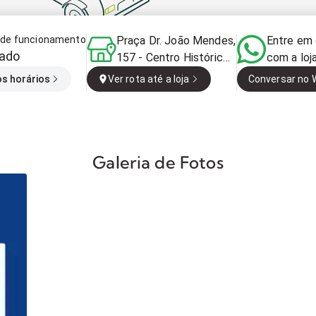
o de funcionamento
Praça Dr. João Mendes,
Entre em
ado
157 - Centro Histórico
com a loj
de São Paulo, São
os horários
Ver rota até a loja
Conversar no
Paulo - SP, 01501-050,
Brasil
Galeria de Fotos