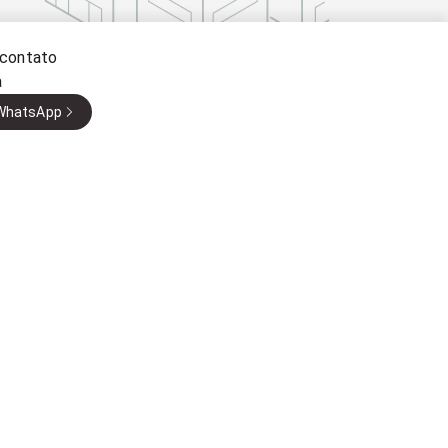
 contato
a
 WhatsApp