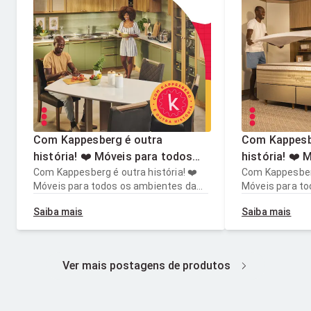
Com Kappesberg é outra
Com Kappesb
história! ❤️ Móveis para todos
história! ❤️ Móveis para todos
os ambientes da casa.
Com Kappesberg é outra história! ❤️
os ambientes
Com Kappesberg
Móveis para todos os ambientes da
Móveis para to
casa.
casa.
Saiba mais
Saiba mais
Ver mais postagens de produtos