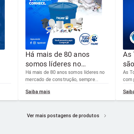
Há mais de 80 anos
As 
somos líderes no
são
mercado de construção,
Há mais de 80 anos somos líderes no
de 
As To
mercado de construção, sempre
com p
sempre antecipando as
gar
antecipando as necessidades do
que g
necessidades do
dur
Saiba mais
Saib
consumidor, trazendo soluções para
um cu
consumidor, trazendo
uma vida tranquila e confortável.
cus
pinga
#tigre
soluções para uma vida
Ver mais postagens de produtos
tranquila e confortável.
#tigre