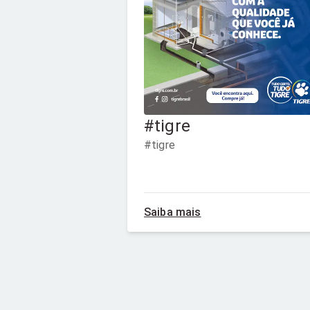
#tigre
#tigre
Saiba mais