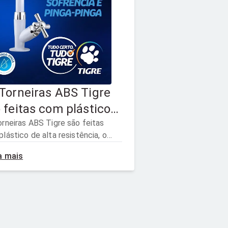
Torneiras ABS Tigre
 feitas com plástico
alta resistência, o que
rneiras ABS Tigre são feitas
lástico de alta resistência, o
ante maior
arante maior durabilidade ⁣ com
abilidade ⁣ com um
a mais
sto-benefício incrível. Pinga-
to
 na obra nunca mais!