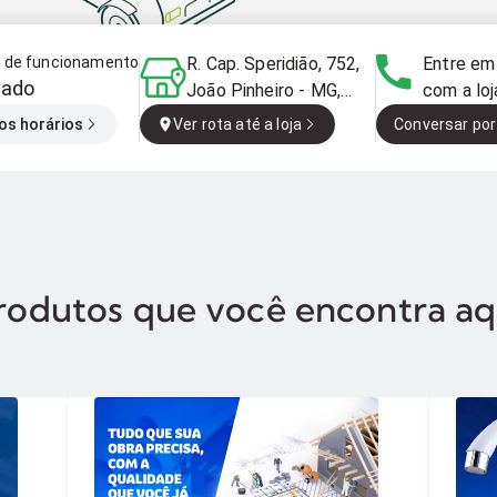
o de funcionamento
R. Cap. Speridião, 752,
Entre em
hado
João Pinheiro - MG,
com a loj
38770-000, Brasil
os horários
Ver rota até a loja
Conversar por
rodutos que você encontra aq