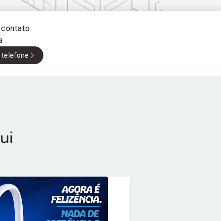
 contato
a
 telefone
ui