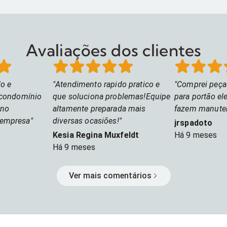
de Acesso além de videoporteiros, a
que i
Intelbras desenvolve
elet
automatizadores, fechaduras,
fecha
controladores e centrais de incêndio
entra
Avaliações dos clientes
para proporcionar mais tranquilidade e
eficiência para o seu dia a dia.
o e
Atendimento rapido pratico e
Comprei peça
 condomínio
que soluciona problemas!Equipe
para portão el
ano
altamente preparada mais
fazem manute
 empresa
diversas ocasiões!
jrspadoto
Kesia Regina Muxfeldt
Há
9 meses
Há
9 meses
Ver mais comentários