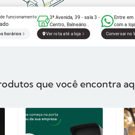
o de funcionamento
3ª Avenida, 39 - sala 3 -
Entre em
ado
Centro, Balneário
com a loj
Camboriú - SC, 88330-
os horários
Ver rota até a loja
Conversar no
083, Brasil
rodutos que você encontra aq