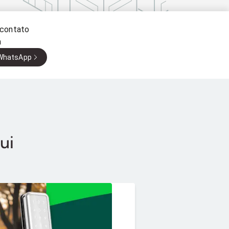
 contato
a
 WhatsApp
ui