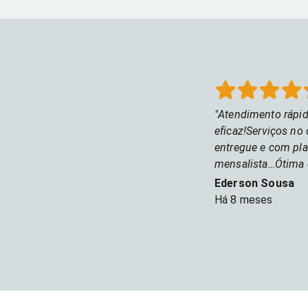
Atendimento rápid
eficaz!Serviços no
entregue e com pl
mensalista…Ótima
Ederson Sousa
Há
8 meses