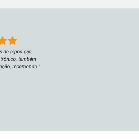
nclui fechaduras elétricas,
roímãs e solenoides. Com as
duras digitais Intelbras, você
 em casa do seu jeito.
s de reposição
etrônico, também
nção, recomendo.