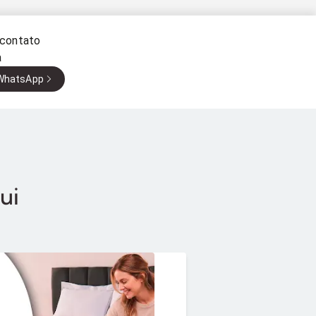
 contato
a
 WhatsApp
ui