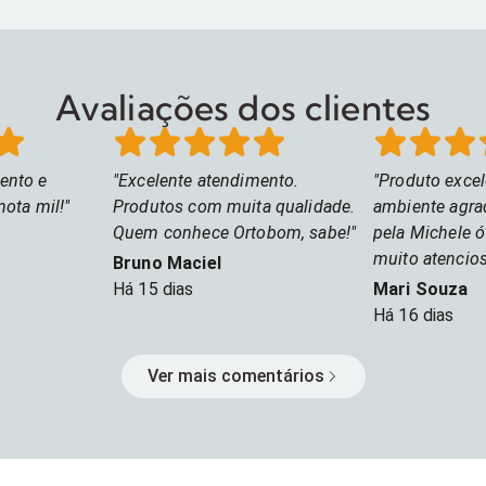
sofisticação, bem-estar e um
valor
acomodação ao corpo,
Or
descanso ainda mais agradável. Venha
traz
ajudando a tornar as
con
saber mais sobre esse conforto em
para seu a
noites de sono mais
nossa loja 📍
exc
conh
Avaliações dos clientes
relaxantes e
Col
confortáveis. Ideal para
escol
ento e
Excelente atendimento.
Produto excel
quem busca
seu
nota mil!
Produtos com muita qualidade.
ambiente agrad
sofisticação, bem
que
Quem conhece Ortobom, sabe!
pela Michele ó
muito atenci
do 
Bruno Maciel
Há
15 dias
Mari Souza
ele
Há
16 dias
par
Vis
Ver mais comentários
con
Bel