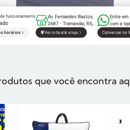
o de funcionamento
Av. Fernandes Bastos,
Entre em
ado
2687 - Tramandaí, RS,
com a loj
95590-000, Brasil
os horários
Ver rota até a loja
Conversar no
rodutos que você encontra aq