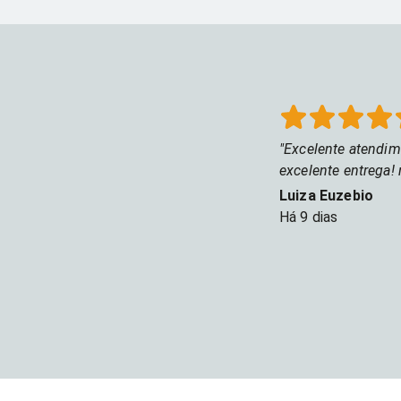
21x. É a hora perfeita
para renovar seu
descanso pagando
menos. Passe em nossa
loja e aproveite!
Excelente atendim
excelente entrega! 
Luiza Euzebio
Há
9 dias