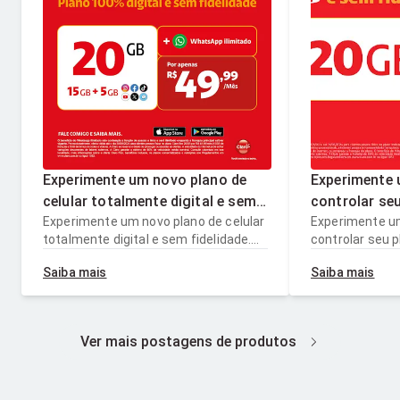
Experimente um novo plano de
Experimente 
celular totalmente digital e sem
controlar se
fidelidade. Sem stress, sem
Experimente um novo plano de celular
digital e sem
Experimente um
totalmente digital e sem fidelidade.
controlar seu p
perrengues, 100% a sua cara.
Imbatível. Ve
Sem stress, sem perrengues, 100% a
sem fidelidade
internet. Por
Saiba mais
Saiba mais
sua cara.
ser flex. Muita 
39,99/mês.
Ver mais postagens de produtos