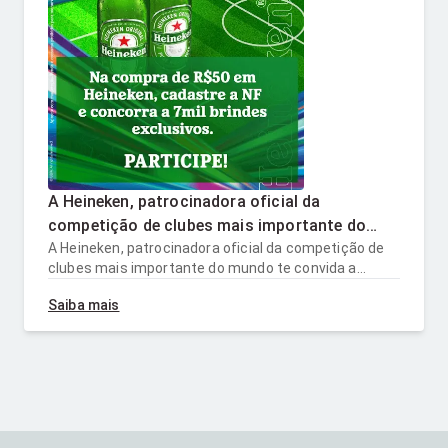
A Heineken, patrocinadora oficial da
competição de clubes mais importante do
mundo te convida a celebrar! Um brinde a
A Heineken, patrocinadora oficial da competição de
clubes mais importante do mundo te convida a
todos os fãs! Para saber mais, clique no link
celebrar! Um brinde a todos os fãs! Para saber mais,
da BIO! #Heineken AprecieComModeração
Saiba mais
clique no link da BIO! #Heineken
AprecieComModeração