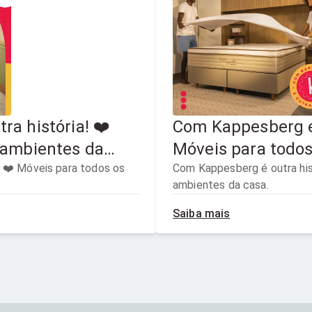
a história! ❤️
Com Kappesberg é 
 ambientes da
Móveis para todo
 ❤️ Móveis para todos os
casa.
Com Kappesberg é outra história! ❤️ Móveis
ambientes da casa.
Saiba mais