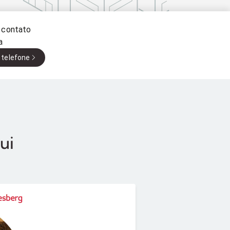
 contato
a
 telefone
ui