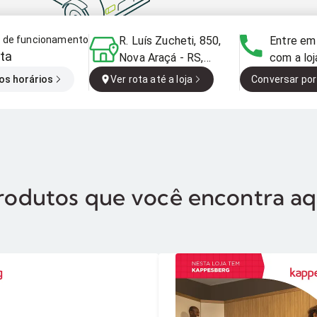
o de funcionamento
R. Luís Zucheti, 850,
Entre em
ta
Nova Araçá - RS,
com a loj
95350-000, Brasil
os horários
Ver rota até a loja
Conversar por
rodutos que você encontra aq