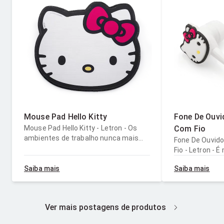
Mouse Pad Hello Kitty
Fone De Ouvid
Mouse Pad Hello Kitty - Letron - Os
Com Fio
ambientes de trabalho nunca mais
Fone De Ouvido 
serão os mesmos. Seja para estudo
Fio - Letron - É
ou no escritório, a mesa para
escutar as tri
executar suas tarefas ganha em
Saiba mais
Saiba mais
playlist com o 
diversão, beleza e funcionalidade com
Kitty da Letron. Além de vir com 
o Mouse Pad Hello Kitty da Letron.
imagem da alegr
Feito de tecido, borracha e
literalmente co
Ver mais postagens de produtos
acabamento em costura, ele possui
a melhor compa
exclusiva estampa colorida com a
possui microfo