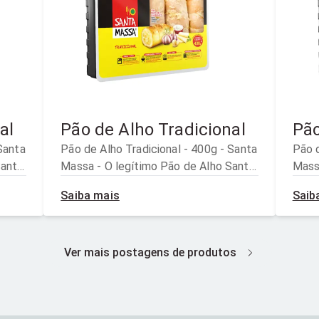
al
Pão de Alho Tradicional
Pão
Pão de Alho Tradicional - 400g - Santa
Pão de
Santa
Massa - O legítimo Pão de Alho Santa
Mass
te
Massa, em seu sabor tradicional, te
Massa
Saiba mais
Saib
leva à receita original, criada com
leva 
a
carinho e dedicação para agradar a
carin
todas as pessoas.
toda
Ver mais postagens de produtos