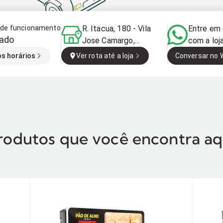
o de funcionamento
R. Itacua, 180 - Vila
Entre em
ado
Jose Camargo,
com a loj
Itaperuçu - PR, 83560-
os horários
Ver rota até a loja
Conversar no
000, Brazil
rodutos que você encontra aq