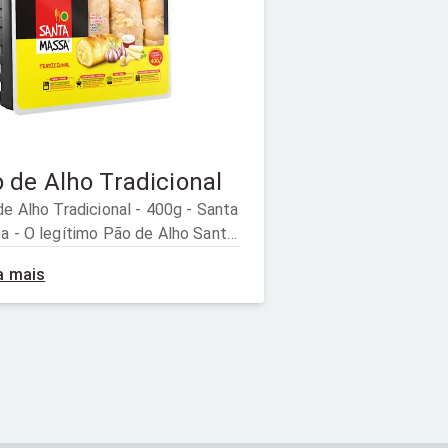
 de Alho Tradicional
 Alho Tradicional - 400g - Santa
a - O legítimo Pão de Alho Santa
, em seu sabor tradicional, te
a mais
à receita original, criada com
ho e dedicação para agradar a
s as pessoas.