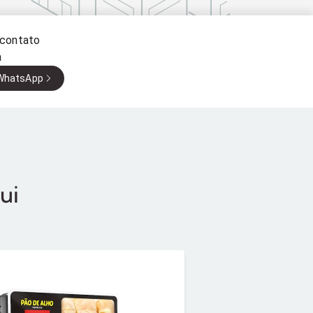
 contato
a
 WhatsApp
ui