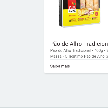
Pão de Alho Tradicion
Pão de Alho Tradicional - 400g - Santa
Massa - O legítimo Pão de Alho 
Massa, em seu sabor tradicional, 
Saiba mais
leva à receita original, criada com
carinho e dedicação para agradar 
todas as pessoas.