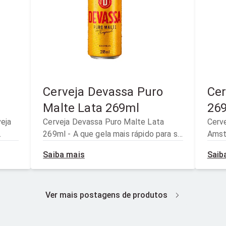
Cerveja Devassa Puro
Cer
Malte Lata 269ml
26
eja
Cerveja Devassa Puro Malte Lata
Cerv
269ml - A que gela mais rápido para se
Amst
refrescar no calor. Aprecie com
mode
Saiba mais
Saib
s.
moderação. Venda e consumo
proib
proibidos para menores de 18 anos.
Ver mais postagens de produtos