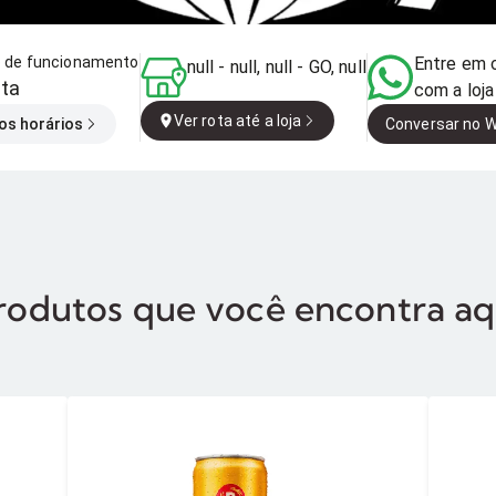
o de funcionamento
Entre em 
null - null, null - GO, null
ta
com a loja
Ver rota até a loja
os horários
Conversar no 
rodutos que você encontra aq