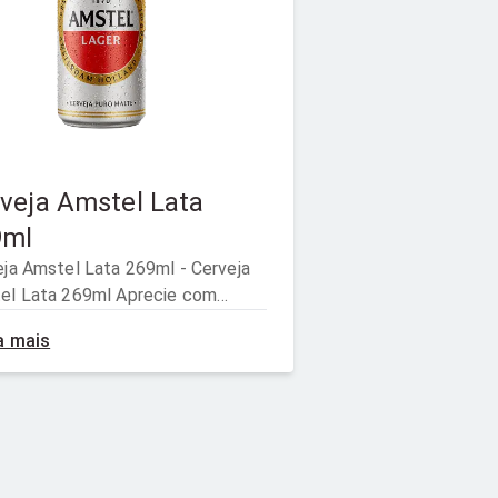
veja Amstel Lata
9ml
eja Amstel Lata 269ml - Cerveja
el Lata 269ml Aprecie com
ração. Venda e consumo
a mais
idos para menores de 18 anos.