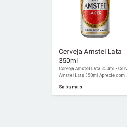
Cerveja Amstel Lata
350ml
Cerveja Amstel Lata 350ml - Cerv
Amstel Lata 350ml Aprecie com
moderação. Venda e consumo
Saiba mais
proibidos para menores de 18 ano