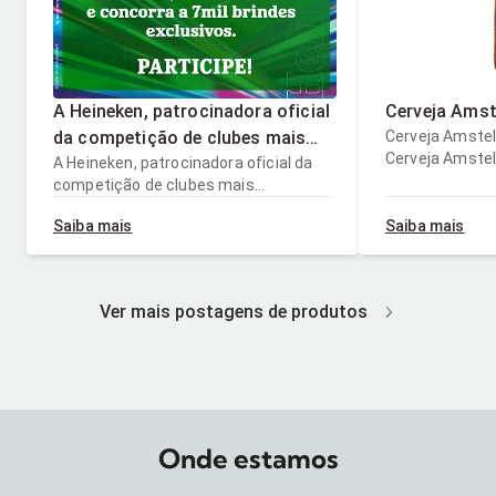
A Heineken, patrocinadora oficial
Cerveja Amst
da competição de clubes mais
Cerveja Amstel
Cerveja Amstel
importante do mundo te convida
A Heineken, patrocinadora oficial da
competição de clubes mais
a celebrar! Um brinde a todos os
importante do mundo te convida a
fãs! Para saber mais, clique no
Saiba mais
Saiba mais
celebrar! Um brinde a todos os fãs!
link da BIO! #Heineken
Para saber mais, clique no link da BIO!
AprecieComModeração
#Heineken AprecieComModeração
Ver mais postagens de produtos
Onde estamos