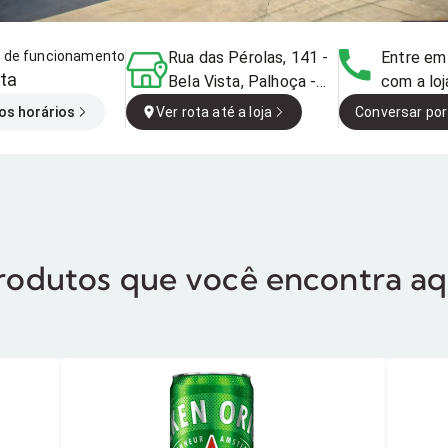
o de funcionamento
Rua das Pérolas, 141 -
Entre em
ta
Bela Vista, Palhoça -
com a loj
SC, Brasil
os horários
Ver rota até a loja
Conversar por
rodutos que você encontra aq