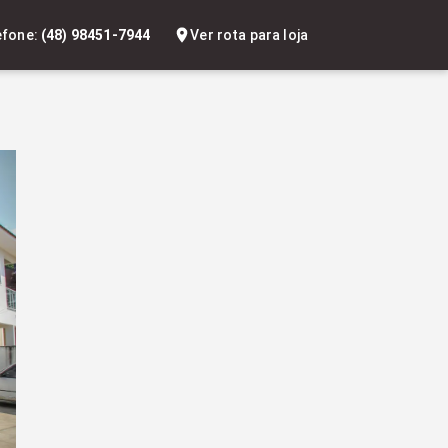
efone:
(48) 98451-7944
Ver rota para loja