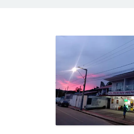
as mesmas características da
Heineken desde 1873: feita com 
melhores ingredientes e a levedur
exclusiva da Heineken. Não foi fác
mas não foi impossível. Visite a 
loja!