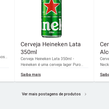
Cerveja Heineken Lata
Cer
350ml
Alc
sos
Cerveja Heineken Lata 350ml -
Cerv
do
Heineken é uma cerveja lager Puro
Neck
,
Malte, refrescante e de cor amarelo-
Alco
 de
Saiba mais
Saib
dourado, produzida com ingredientes
mode
100% naturais: água, malte e lúpulo.
proib
Durante o processo de fermentação
ave -
da Heineken, a exclusiva Levedura A é
Ver mais postagens de produtos
que
responsável pelo sabor característico
 com
e bem equilibrado, com notas frutadas