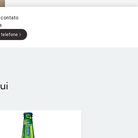
 contato
a
 telefone
ui