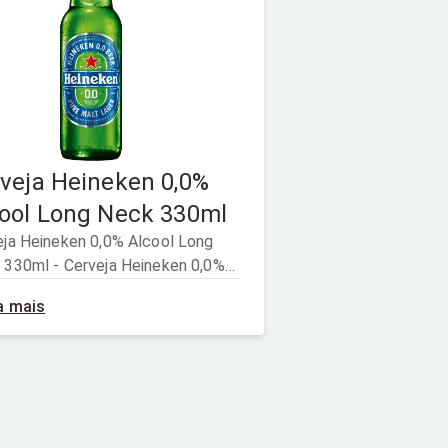
veja Heineken 0,0%
ool Long Neck 330ml
eja Heineken 0,0% Alcool Long
 330ml - Cerveja Heineken 0,0%
ol Long Neck 330ml Aprecie com
a mais
ração. Venda e consumo
idos para menores de 18 anos.